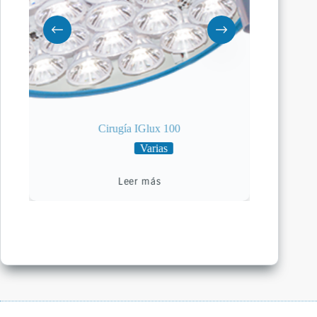
Cirugía IGlux 100
Varias
Leer más