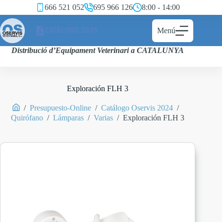
666 521 052
695 966 126
8:00 - 14:00
CATÁLOGO 2025
Menú
Distribució d’Equipament Veterinari a CATALUNYA
Exploración FLH 3
/
Presupuesto-Online
/
Catálogo Oservis 2024
/
Quirófano
/
Lámparas
/
Varias
/
Exploración FLH 3