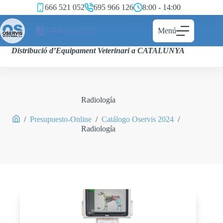
666 521 052
695 966 126
8:00 - 14:00
CATÁLOGO 2025
Menú
Distribució d’Equipament Veterinari a CATALUNYA
Radiología
/
Presupuesto-Online
/
Catálogo Oservis 2024
/
Radiología