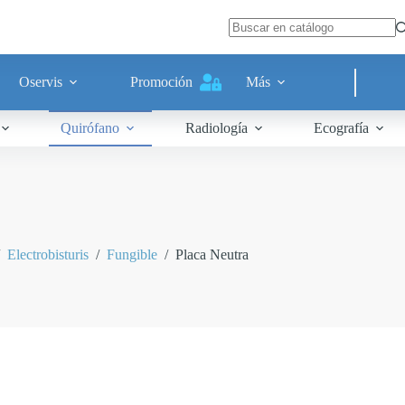
Oservis
Promoción
Más
Quirófano
Radiología
Ecografía
Electrobisturis
/
Fungible
/
Placa Neutra