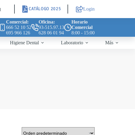
CATÁLOGO 2025
Login
Comercial:
Oficina:
Horario
666 52 10 52
93-515.97.13
Comercial
695 966 126
628 06 01 94
8:00 - 15:00
Higiene Dental
Laboratorio
Más