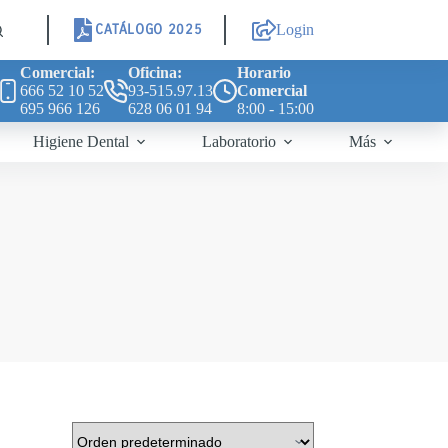
CATÁLOGO 2025
Login
Comercial:
Oficina:
Horario
666 52 10 52
93-515.97.13
Comercial
695 966 126
628 06 01 94
8:00 - 15:00
Higiene Dental
Laboratorio
Más