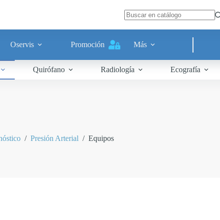
Oservis
Promoción
Más
Quirófano
Radiología
Ecografía
nóstico
/
Presión Arterial
/
Equipos