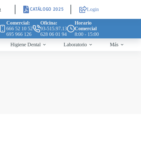
CATÁLOGO 2025
Login
Comercial:
Oficina:
Horario
666 52 10 52
93-515.97.13
Comercial
695 966 126
628 06 01 94
8:00 - 15:00
Higiene Dental
Laboratorio
Más