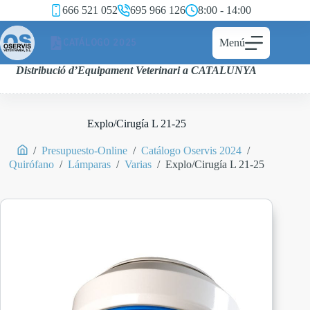
666 521 052
695 966 126
8:00 - 14:00
CATÁLOGO 2025
Menú
Distribució d’Equipament Veterinari a CATALUNYA
Explo/Cirugía L 21-25
/
Presupuesto-Online
/
Catálogo Oservis 2024
/
Quirófano
/
Lámparas
/
Varias
/
Explo/Cirugía L 21-25