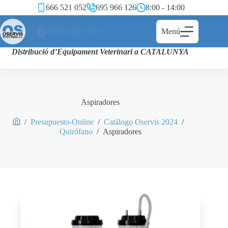
666 521 052
695 966 126
8:00 - 14:00
CATÁLOGO 2025
Menú
Distribució d’Equipament Veterinari a CATALUNYA
Aspiradores
/
Presupuesto-Online
/
Catálogo Oservis 2024
/
Quirófano
/
Aspiradores