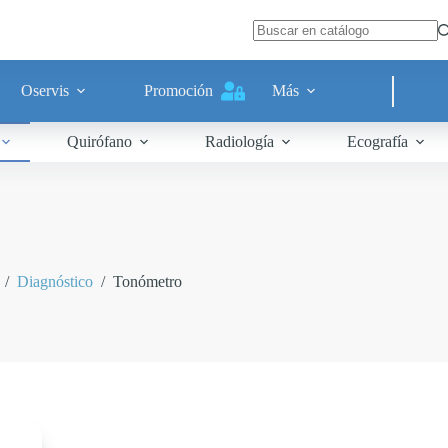
Oservis
Promoción
Más
Quirófano
Radiología
Ecografía
/
Diagnóstico
/
Tonómetro