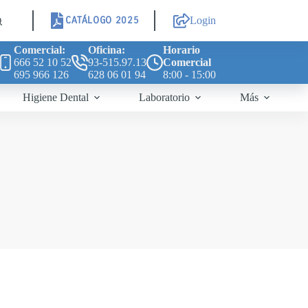
CATÁLOGO 2025
Login
Comercial:
Oficina:
Horario
666 52 10 52
93-515.97.13
Comercial
695 966 126
628 06 01 94
8:00 - 15:00
Higiene Dental
Laboratorio
Más