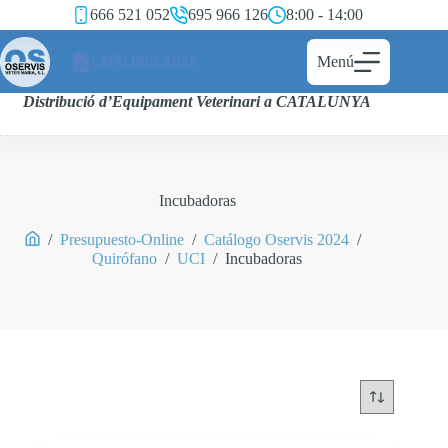
666 521 052
695 966 126
8:00 - 14:00
CATÁLOGO 2025
Menú
Distribució d’Equipament Veterinari a CATALUNYA
Incubadoras
/
Presupuesto-Online
/
Catálogo Oservis 2024
/
Quirófano
/
UCI
/
Incubadoras