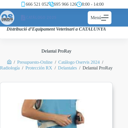
666 521 052
695 966 126
8:00 - 14:00
CATÁLOGO 2025
Menú
Distribució d’Equipament Veterinari a CATALUNYA
Delantal ProRay
/
Presupuesto-Online
/
Catálogo Oservis 2024
/
Radiología
/
Protección RX
/
Delantales
/
Delantal ProRay