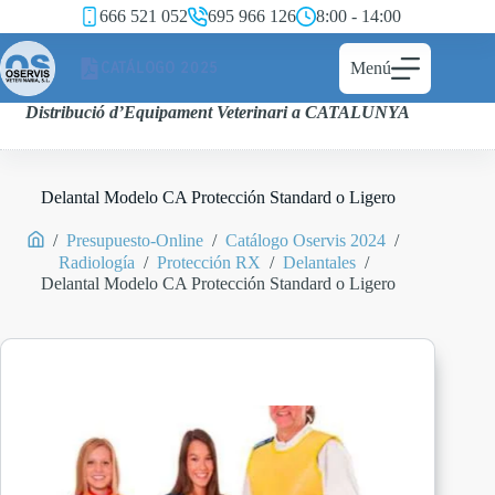
666 521 052
695 966 126
8:00 - 14:00
CATÁLOGO 2025
Menú
Distribució d’Equipament Veterinari a CATALUNYA
Delantal Modelo CA Protección Standard o Ligero
/
Presupuesto-Online
/
Catálogo Oservis 2024
/
Radiología
/
Protección RX
/
Delantales
/
Delantal Modelo CA Protección Standard o Ligero