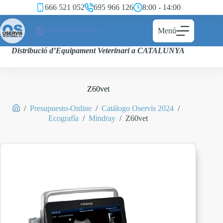
666 521 052
695 966 126
8:00 - 14:00
CATÁLOGO 2025
Menú
Distribució d’Equipament Veterinari a CATALUNYA
Z60vet
/
Presupuesto-Online
/
Catálogo Oservis 2024
/
Ecografía
/
Mindray
/
Z60vet