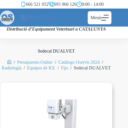
666 521 052
695 966 126
8:00 - 14:00
CATÁLOGO 2025
Menú
Distribució d’Equipament Veterinari a CATALUNYA
Sedecal DUALVET
/
Presupuesto-Online
/
Catálogo Oservis 2024
/
Radiología
/
Equipos de RX
/
Fijo
/
Sedecal DUALVET