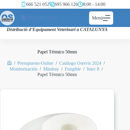
666 521 052
695 966 126
8:00 - 14:00
CATÁLOGO 2025
Menú
Distribució d’Equipament Veterinari a CATALUNYA
Papel Térmico 50mm
/
Presupuesto-Online
/
Catálogo Oservis 2024
/
Monitorización
/
Mindray
/
Fungible
/
Imec 8
/
Papel Térmico 50mm