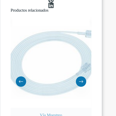
Productos relacionados
Vía Muestreo
Tr