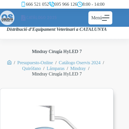
666 521 052
695 966 126
8:00 - 14:00
CATÁLOGO 2025
Menú
Distribució d’Equipament Veterinari a CATALUNYA
Mindray Cirugía HyLED 7
/
Presupuesto-Online
/
Catálogo Oservis 2024
/
Quirófano
/
Lámparas
/
Mindray
/
Mindray Cirugía HyLED 7