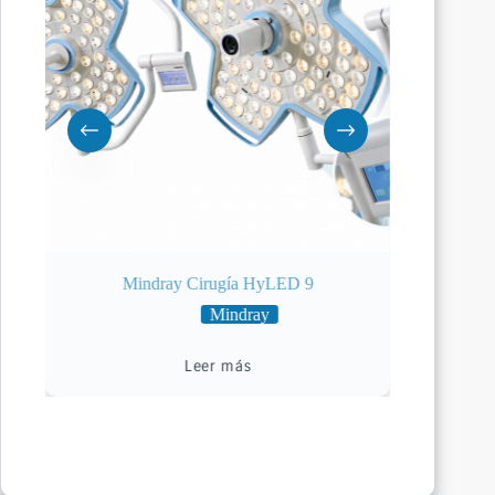
Mindray Cirugía HyLED 9
Mind
Mindray
Leer más