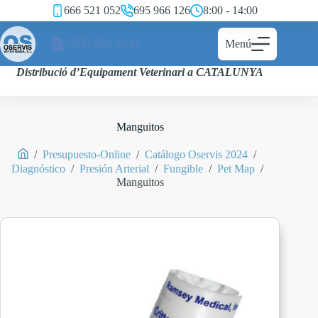
666 521 052
695 966 126
8:00 - 14:00
CATÁLOGO 2025
Menú
Distribució d’Equipament Veterinari a CATALUNYA
Manguitos
/
Presupuesto-Online
/
Catálogo Oservis 2024
/
Diagnóstico
/
Presión Arterial
/
Fungible
/
Pet Map
/
Manguitos