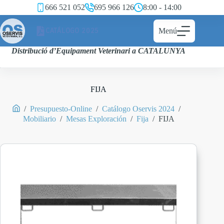
666 521 052
695 966 126
8:00 - 14:00
CATÁLOGO 2025
Menú
Distribució d’Equipament Veterinari a CATALUNYA
FIJA
/
Presupuesto-Online
/
Catálogo Oservis 2024
/
Mobiliario
/
Mesas Exploración
/
Fija
/
FIJA