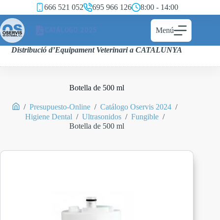
666 521 052
695 966 126
8:00 - 14:00
CATÁLOGO 2025
Menú
Distribució d’Equipament Veterinari a CATALUNYA
Botella de 500 ml
/
Presupuesto-Online
/
Catálogo Oservis 2024
/
Higiene Dental
/
Ultrasonidos
/
Fungible
/
Botella de 500 ml