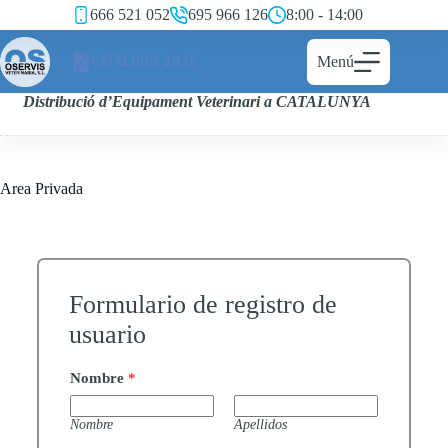
666 521 052
695 966 126
8:00 - 14:00
CATÁLOGO 2025
Menú
Distribució d’Equipament Veterinari a CATALUNYA
Area Privada
Formulario de registro de
usuario
Nombre
*
Nombre
Apellidos