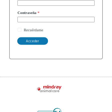
Contraseña
*
Recuérdame
Acceder