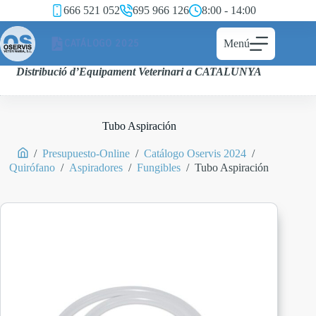
666 521 052
695 966 126
8:00 - 14:00
CATÁLOGO 2025
Menú
Distribució d’Equipament Veterinari a CATALUNYA
Tubo Aspiración
/
Presupuesto-Online
/
Catálogo Oservis 2024
/
Quirófano
/
Aspiradores
/
Fungibles
/
Tubo Aspiración